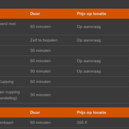
Duur
Prijs op locatie
eerd met
60 minuten
Op aanvraag
Zelf te bepalen
Op aanvraag
30 minuten
60 minuten
Op aanvraag
90 minuten
Op aanvraag
Cupping
60 minuten
an cupping
30 minuten
handeling)
Duur
Prijs op locatie
enkaart
60 minuten
165 €